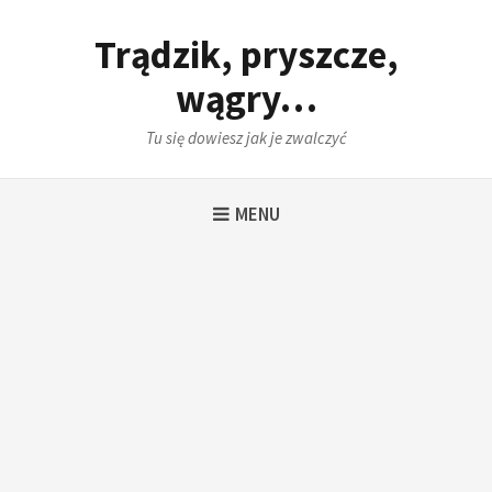
Skip
to
Trądzik, pryszcze,
content
wągry…
Tu się dowiesz jak je zwalczyć
MENU