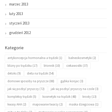
marzec 2013
luty 2013
styczeń 2013
grudzień 2012
Kategorie
antykoncepcja hormonalna a trądzik
(1)
balneokosmetyki
(2)
blizny po trądziku
(17)
błonnik
(10)
ciekawostki
(37)
detoks
(9)
dieta na trądzik
(54)
domowe sposoby na pryszcze
(88)
gąbka konjac
(3)
jak się pozbyć pryszczy
(72)
jak się pozbyć pryszczy na czole
(3)
kompleksy trądzik
(5)
kosmetyki na trądzik
(48)
krosty
(13)
kwasy AHA
(2)
mapowanie twarzy
(2)
maska dziegciowa
(1)