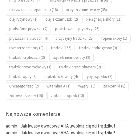
mity o trądziku
(7)
motywacja w walce z pryszczami
(6)
oczyszczanie organizmu
(18)
oczyszczanie twarzy
(35)
olej rycynowy
(1)
olej z czarnuszki
(2)
pielęgnacja skóry
(11)
podskórne pryszcze
(2)
powstawanie pryszczy
(25)
pryszcze na plecach
(4)
przyczyny trądziku
(29)
ropień skóry
(1)
rozszerzone pory
(8)
trądzik
(155)
trądzik androgenny
(3)
trądzik na plecach
(3)
trądzik niemowlęcy
(2)
trądzik noworodkowy
(1)
trądzik przed okresem
(2)
trądzik ropny
(3)
trądzik różowaty
(4)
typy trądziku
(8)
Uncategorized
(2)
witamina A
(1)
wągry
(16)
zaskórniki
(8)
zdrowe przepisy
(19)
zioła na trądzik
(13)
Najnowsze komentarze
admin
-
Jak kwasy owocowe AHA uwolnią cię od trądziku!
admin
-
Jak kwasy owocowe AHA uwolnią cię od trądziku!