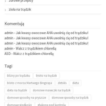
zdrowe przepisy
zioła na trądzik
Komentują
admin
-
Jak kwasy owocowe AHA uwolnią cię od trądziku!
admin
-
Jak kwasy owocowe AHA uwolnią cię od trądziku!
admin
-
Jak kwasy owocowe AHA uwolnią cię od trądziku!
admin
-
Walcz z trądzikiem chlorellą
ASD
-
Walcz z trądzikiem chlorellą
Tagi
blizny po trądziku
błoto na trądzik
błoto z morza Martwego Bingospa
detoks
dieta
dieta na trądzik
domowe maseczki na trądzik
domowe sposoby na pryszcze
domowe sposoby na trądzik
domowe słodkości
glukoza pod kontrolą