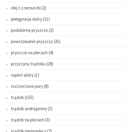
olej z czarnuszki
(2)
pielęgnacja skóry
(11)
podskórne pryszcze
(2)
powstawanie pryszczy
(25)
pryszcze na plecach
(4)
przyczyny trądziku
(29)
ropień skóry
(1)
rozszerzone pory
(8)
trądzik
(155)
trądzik androgenny
(3)
trądzik na plecach
(3)
trądzik niemowlęcy
(2)