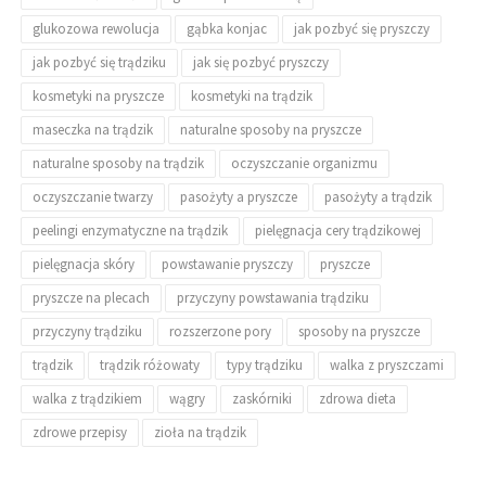
glukozowa rewolucja
gąbka konjac
jak pozbyć się pryszczy
jak pozbyć się trądziku
jak się pozbyć pryszczy
kosmetyki na pryszcze
kosmetyki na trądzik
maseczka na trądzik
naturalne sposoby na pryszcze
naturalne sposoby na trądzik
oczyszczanie organizmu
oczyszczanie twarzy
pasożyty a pryszcze
pasożyty a trądzik
peelingi enzymatyczne na trądzik
pielęgnacja cery trądzikowej
pielęgnacja skóry
powstawanie pryszczy
pryszcze
pryszcze na plecach
przyczyny powstawania trądziku
przyczyny trądziku
rozszerzone pory
sposoby na pryszcze
trądzik
trądzik różowaty
typy trądziku
walka z pryszczami
walka z trądzikiem
wągry
zaskórniki
zdrowa dieta
zdrowe przepisy
zioła na trądzik