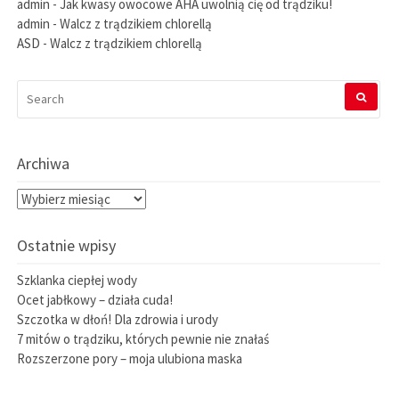
admin
-
Jak kwasy owocowe AHA uwolnią cię od trądziku!
admin
-
Walcz z trądzikiem chlorellą
ASD
-
Walcz z trądzikiem chlorellą
SEARCH
FOR:
Archiwa
Archiwa
Ostatnie wpisy
Szklanka ciepłej wody
Ocet jabłkowy – działa cuda!
Szczotka w dłoń! Dla zdrowia i urody
7 mitów o trądziku, których pewnie nie znałaś
Rozszerzone pory – moja ulubiona maska