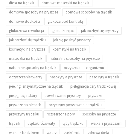
dieta na trądzik
domowe maseczki na trądzik
domowe sposoby na pryszcze
domowe sposoby na trądzik
domowe słodkości
glukoza pod kontrolą
glukozowa rewolucja
gąbka konjac
jak pozbyć się pryszczy
jak pozbyć się trądziku
jak się pozbyć pryszczy
kosmetyki na pryszcze
kosmetyki na trądzik
maseczka na trądzik
naturalne sposoby na pryszcze
naturalne sposoby na trądzik
oczyszczanie organizmu
oczyszczanie twarzy
pasożyty a pryszcze
pasożyty a trądzik
peelingi enzymatyczne na trądzik
pielęgnacja cery trądzikowej
pielęgnacja skóry
powstawanie pryszczy
pryszcze
pryszcze na plecach
przyczyny powstawania trądziku
przyczyny trądziku
rozszerzone pory
sposoby na pryszcze
trądzik
trądzik różowaty
typy trądziku
walka z pryszczami
walka z trądzikiem
wągry
zaskórniki
zdrowa dieta