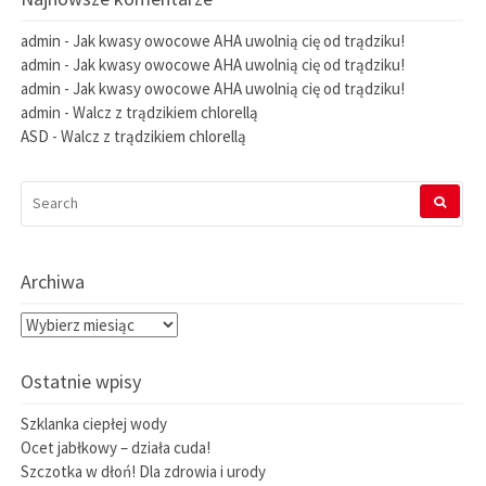
admin
-
Jak kwasy owocowe AHA uwolnią cię od trądziku!
admin
-
Jak kwasy owocowe AHA uwolnią cię od trądziku!
admin
-
Jak kwasy owocowe AHA uwolnią cię od trądziku!
admin
-
Walcz z trądzikiem chlorellą
ASD
-
Walcz z trądzikiem chlorellą
SEARCH
FOR:
Archiwa
Archiwa
Ostatnie wpisy
Szklanka ciepłej wody
Ocet jabłkowy – działa cuda!
Szczotka w dłoń! Dla zdrowia i urody