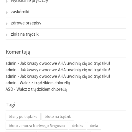
wyciskanie pryszczy
zaskórniki
zdrowe przepisy
zioła na trądzik
Komentują
admin
-
Jak kwasy owocowe AHA uwolnią cię od trądziku!
admin
-
Jak kwasy owocowe AHA uwolnią cię od trądziku!
admin
-
Jak kwasy owocowe AHA uwolnią cię od trądziku!
admin
-
Walcz z trądzikiem chlorellą
ASD
-
Walcz z trądzikiem chlorellą
Tagi
blizny po trądziku
błoto na trądzik
błoto z morza Martwego Bingospa
detoks
dieta