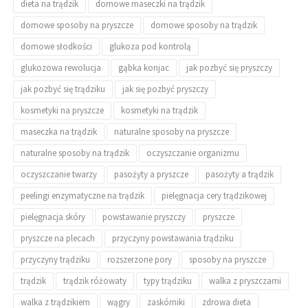
dieta na trądzik
domowe maseczki na trądzik
domowe sposoby na pryszcze
domowe sposoby na trądzik
domowe słodkości
glukoza pod kontrolą
glukozowa rewolucja
gąbka konjac
jak pozbyć się pryszczy
jak pozbyć się trądziku
jak się pozbyć pryszczy
kosmetyki na pryszcze
kosmetyki na trądzik
maseczka na trądzik
naturalne sposoby na pryszcze
naturalne sposoby na trądzik
oczyszczanie organizmu
oczyszczanie twarzy
pasożyty a pryszcze
pasożyty a trądzik
peelingi enzymatyczne na trądzik
pielęgnacja cery trądzikowej
pielęgnacja skóry
powstawanie pryszczy
pryszcze
pryszcze na plecach
przyczyny powstawania trądziku
przyczyny trądziku
rozszerzone pory
sposoby na pryszcze
trądzik
trądzik różowaty
typy trądziku
walka z pryszczami
walka z trądzikiem
wągry
zaskórniki
zdrowa dieta