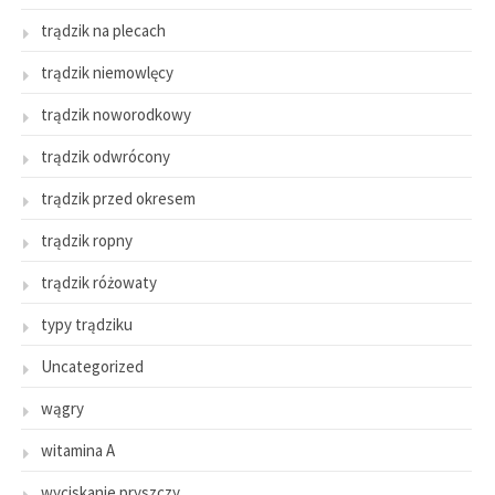
trądzik na plecach
trądzik niemowlęcy
trądzik noworodkowy
trądzik odwrócony
trądzik przed okresem
trądzik ropny
trądzik różowaty
typy trądziku
Uncategorized
wągry
witamina A
wyciskanie pryszczy