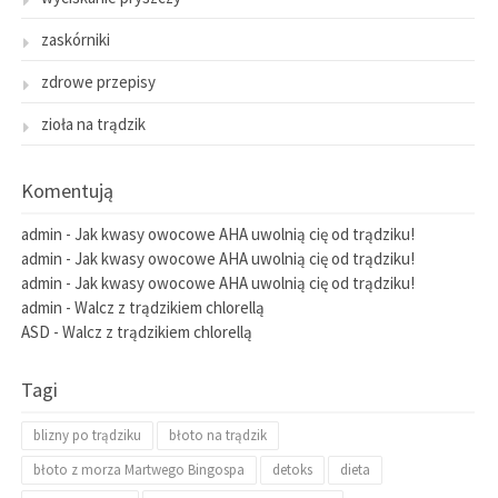
zaskórniki
zdrowe przepisy
zioła na trądzik
Komentują
admin
-
Jak kwasy owocowe AHA uwolnią cię od trądziku!
admin
-
Jak kwasy owocowe AHA uwolnią cię od trądziku!
admin
-
Jak kwasy owocowe AHA uwolnią cię od trądziku!
admin
-
Walcz z trądzikiem chlorellą
ASD
-
Walcz z trądzikiem chlorellą
Tagi
blizny po trądziku
błoto na trądzik
błoto z morza Martwego Bingospa
detoks
dieta