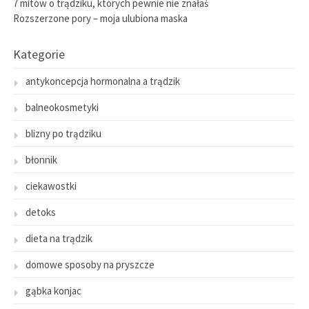
7 mitów o trądziku, których pewnie nie znałaś
Rozszerzone pory – moja ulubiona maska
Kategorie
antykoncepcja hormonalna a trądzik
balneokosmetyki
blizny po trądziku
błonnik
ciekawostki
detoks
dieta na trądzik
domowe sposoby na pryszcze
gąbka konjac