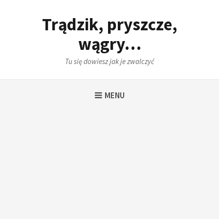
Skip
to
Trądzik, pryszcze,
content
wągry…
Tu się dowiesz jak je zwalczyć
MENU