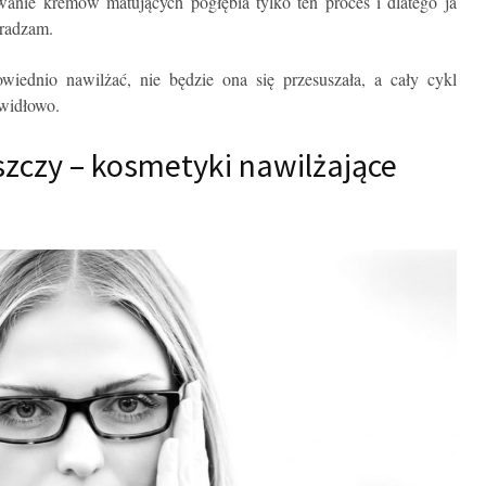
wanie kremów matujących pogłębia tylko ten proces i dlatego ja
dradzam.
owiednio nawilżać, nie będzie ona się przesuszała, a cały cykl
awidłowo.
szczy – kosmetyki nawilżające