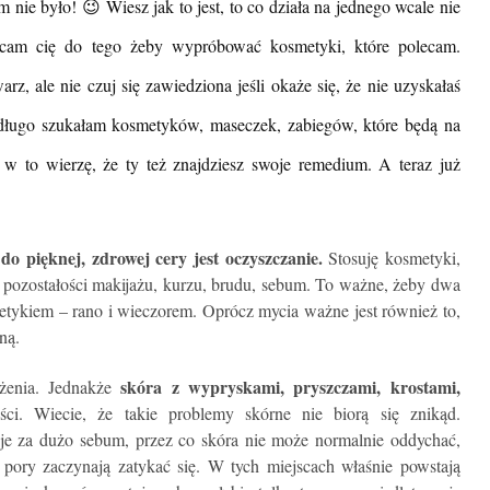
 nie było! 😉 Wiesz jak to jest, to co działa na jednego wcale nie
cam cię do tego żeby wypróbować kosmetyki, które polecam.
, ale nie czuj się zawiedziona jeśli okaże się, że nie uzyskałaś
ę długo szukałam kosmetyków, maseczek, zabiegów, które będą na
o w to wierzę, że ty też znajdziesz swoje remedium. A teraz już
pięknej, zdrowej cery jest oczyszczanie.
Stosuję kosmetyki,
z pozostałości makijażu, kurzu, brudu, sebum. To ważne, żeby dwa
tykiem – rano i wieczorem. Oprócz mycia ważne jest również to,
ną.
skóra z wypryskami, pryszczami, krostami,
żenia. Jednakże
. Wiecie, że takie problemy skórne nie biorą się znikąd.
je za dużo sebum, przez co skóra nie może normalnie oddychać,
 pory zaczynają zatykać się. W tych miejscach właśnie powstają